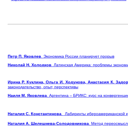
Петр П. Яковлев
. Экономика России планирует прорыв
Николай Н. Холодков
. Латинская Америка: проблемы эконом
Ирина Р. Куклина, Ольга И. Ходунова, Анастасия К. Зад
законодательство, опыт, перспективы
Наиля М. Яковлева
. Аргентина – БРИКС: курс на конвергенци
Наталия С. Константинова
. Лабиринты ибероамериканской к
Наталия А. Шелешнева-Солодовникова
. Метод переосмысл