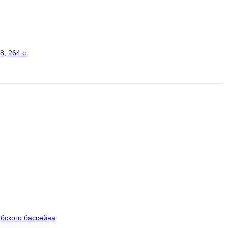
, 264 с.
ибского бассейна