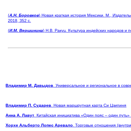
(
А.Н. Боровков
) Новая краткая история Мексики. М., Издател
2018, 352 с.
(
И.М. Вершинина
) Н.В. Ракуц. Культура индейских народов и 
Владимир М. Давыдов
. Универсальное и региональное в сов
Владимир П. Сударев
. Новая маршрутная карта Си Цзипиня
Анна А. Лавут
. Китайская инициатива «Один пояс – один путь»
Хорхе Альберто Лопес Аревало
. Торговые отношения (внутр