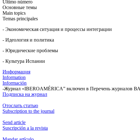
Último número
Основные темы
Main topics
Temas principales
- Экономическая ситуация и процессы интеграции
- Идеология и политика
- Юридические проблемы
- Культура Испании
Информация
Information
Información
-Журнал «IBEROAMÉRICA” включен в Перечень журналов ВАК
Подписка на журнал
Отослать статью
Subscription to the journal
Send article
Suscripción a la revista
Mandar artículo