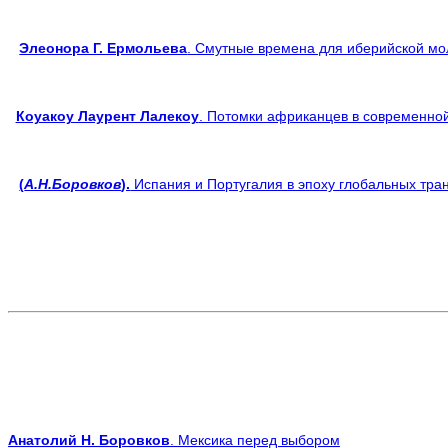
Элеонора Г. Ермольева
. Смутные времена для иберийской м
Коуакоу Лаурент Лалекоу
. Потомки африканцев в современно
(
А.Н.Боровков
).
Испания и Португалия в эпоху глобальных тран
Анатолий Н. Боровков
. Мексика перед выбором