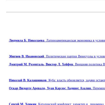
Людмила Б. Николаева
. Латиноамериканская экономика в услов
Збигнев В. Ивановский
. Политические партии Венесуэлы в усло
Дмитрий М. Розенталь, Виктор Л. Хейфец
. Внешняя политика В
Николай В. Калашников
. Куба: власть обновляется, задачи остаю
Оскар Видарте Аревало, Хуан Карлос Ладинес Азалия.
Перемены
Сергей М. Хенкин
. Каталонский конфликт: характер и динамика