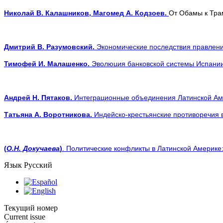
Николай В. Калашников, Магомед А. Кодзоев.
От Обамы
к Тр
Дмитрий В. Разумовский.
Экономические последствия
правлени
Тимофей И. Малашенко.
Эволюция банковской системы Испании
Андрей Н. Пятаков.
Интеграционные объединения Латинской Аме
Татьяна А. Воротникова.
Индейско-крестьянские противоречия 
(
О.Н. Докучаева
)
. Политические конфликты в Латинской Америке: 
Язык
Русский
Текущий номер
Current issue