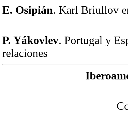
E. Osipián
. Karl Briullov 
P. Yákovlev
. Portugal y E
relaciones
Iberoamé
Co