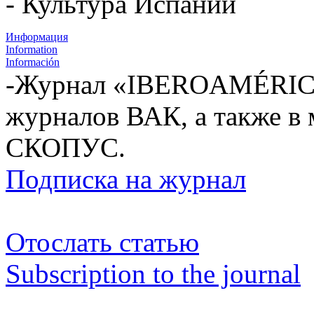
- Культура Испании
Информация
Information
Información
-Журнал «IBEROAMÉRICA
журналов ВАК, а также в
СКОПУС.
Подписка на журнал
Отослать статью
Subscription to the journal