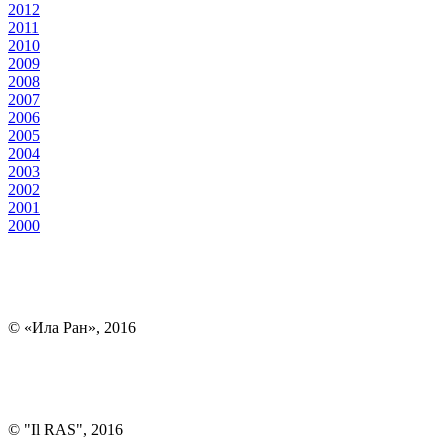
2012
2011
2010
2009
2008
2007
2006
2005
2004
2003
2002
2001
2000
© «Ила Ран», 2016
© "Il RAS", 2016