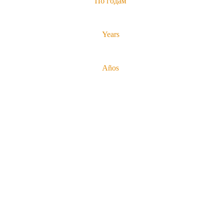
По годам
Years
Años