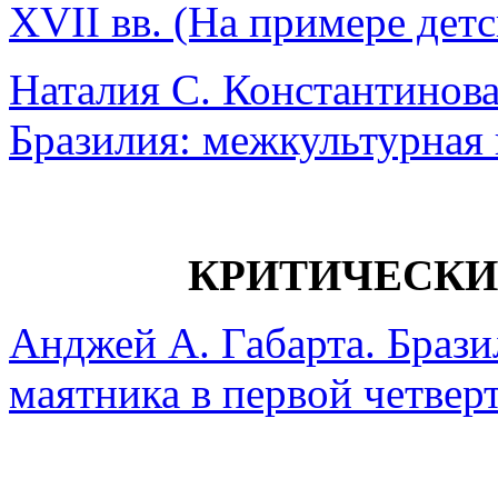
XVII вв. (На примере детс
Наталия С. Константинова
Бразилия: межкультурная
КРИТИЧЕСК
Анджей А. Габарта. Брази
маятника в первой четвер