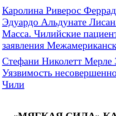
Каролина Риверос Феррад
Эдуардо Альдунате Лисан
Масса. Чилийские пациен
заявления Межамериканск
Стефани Николетт Мерле 
Уязвимость несовершенно
Чили
«МЯГКАЯ СИЛА» К