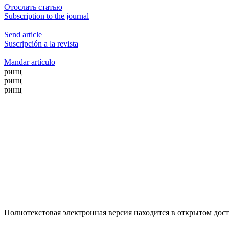
Отослать статью
Subscription to the journal
Send article
Suscripción a la revista
Mandar artículo
ринц
ринц
ринц
Полнотекстовая электронная версия находится в открытом досту