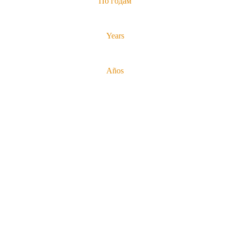
По годам
Years
Años