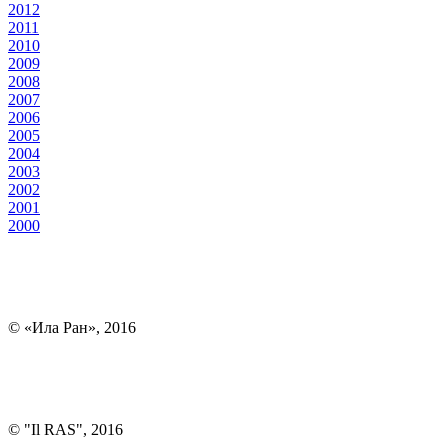
2012
2011
2010
2009
2008
2007
2006
2005
2004
2003
2002
2001
2000
© «Ила Ран», 2016
© "Il RAS", 2016