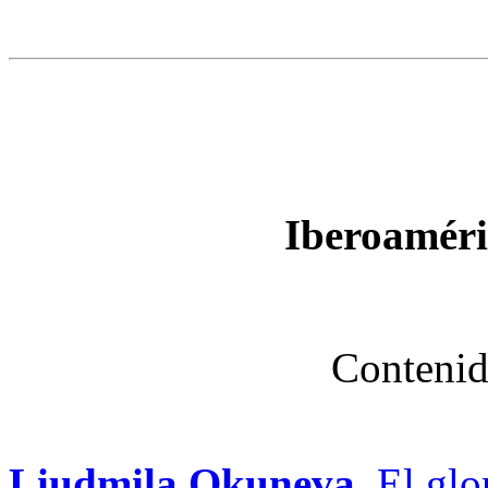
Iberoaméri
Contenid
Liudmila Okuneva.
El glo