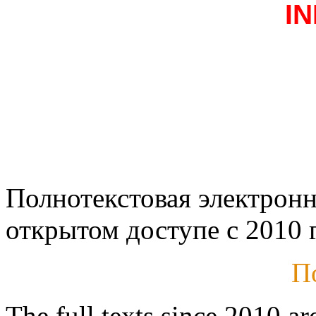
I
Полнотекстовая электронн
открытом доступе с 2010 г
П
The full texts since 2010 ar