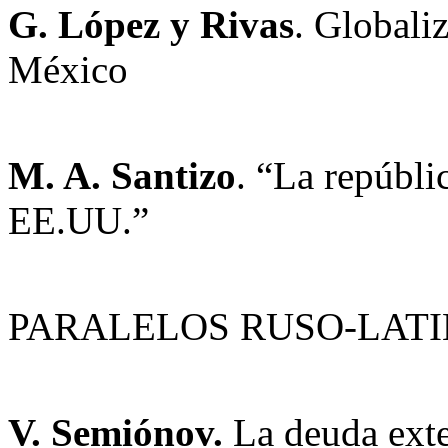
G. López y Rivas
. Globali
México
M. A. Santizo
. “La repúbli
EE.UU.”
PARALELOS RUSO-LAT
V. Semiónov.
La deuda exte