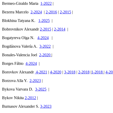
Bermeo-Giraldo Maria
1-2022
|
Bezerra Marcelo
2-2024
|
2-2016
|
2-2015
|
Blokhina Tatyana K.
1-2025
|
Bobrovnikov Alexandr
2-2015
|
2-2014
|
Bogatyreva Olga N.
4-2024
|
Bogdánova Valería A.
3-2022
|
Bonales-Valencia Joel
2-2020
|
Borges Fábio
4-2024
|
Borovkov Alexandr
4-2021
|
4-2020
|
3-2018
|
2-2018
|
1-2018
|
4-20
Borzova Alla Y.
2-2023
|
Bykova Varvara D.
3-2025
|
Bykov Nikita
2-2012
|
Burnasov Alexander S.
3-2023