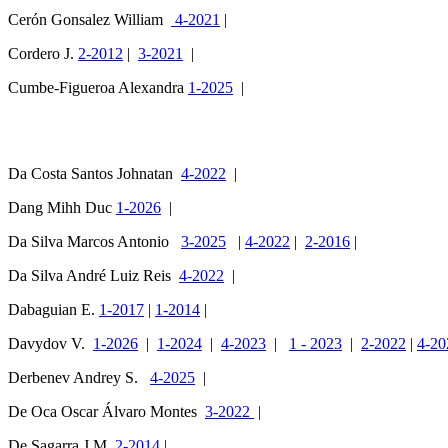
Cerón Gonsalez William
4-2021
|
Cordero J.
2-2012
|
3-2021
|
Cumbe-Figueroa Alexandra
1-2025
|
Da Costa Santos Johnatan
4-2022
|
Dang Mihh Duc
1-2026
|
Da Silva Marcos Antonio
3-2025
|
4-2022
|
2-2016
|
Da Silva André Luiz Reis
4-2022
|
Dabaguian E.
1-2017
|
1-2014
|
Davydov V.
1-2026
|
1-2024
|
4-2023
|
1 - 2023
|
2-2022
|
4-2
Derbenev Andrey S.
4-2025
|
De Oca Oscar Álvaro Montes
3-2022
|
De Sagarra J.M.
2-2014
|