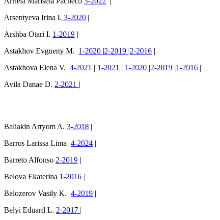
Arrieta Marisela Pacheco
3-2022
|
Arsentyeva Irina I.
3-2020
|
Arshba Otari I.
1-2019
|
Astakhov Evgueny M.
1-2020
|
2-2019
|
2-2016
|
Astakhova Elena V.
4-2021
|
1-2021
|
1-2020
|
2-2019
|
1-2016
|
Avila Danae D.
2-2021
|
Baliakin Artyom A.
3-2018
|
Barros Larissa Lima
4-2024
|
Barreto Alfonso
2-2019
|
Belova Ekaterina
1-2016
|
Belozerov Vasily K.
4-2019
|
Belyi Eduard L.
2-2017
|