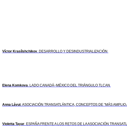
Víctor Krasílshchikov
. DESARROLLO Y DESINDUSTRIALIZACIÓN
Elena Komkova
. LADO CANADÁ−MÉXICO DEL TRIÁNGULO TLCAN
Anna Lávut
. ASOCIACIÓN TRANSATLÁNTICA, CONCEPTOS DE “MÁS AMPLIO 
Violetta Tayar
. ESPAÑA FRENTE A LOS RETOS DE LA ASOCIACIÓN TRANSAT