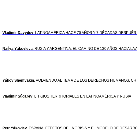
Vladímir Davydov
. LATINOAMÉRICA HACE 70 AÑOS Y 7 DÉCADAS DESPUÉS
Naílya Yákovleva
. RUSIA Y ARGENTINA: EL CAMINO DE 130 AÑOS HACIA L
Yákov Shemyakin
. VOLVIENDO AL TEMA DE LOS DERECHOS HUMANOS. CR
Vladímir Súdarev
. LITIGIOS TERRITORIALES EN LATINOAMÉRICA Y RUSIA
Petr Yákovlev
. ESPAÑA: EFECTOS DE LA CRISIS Y EL MODELO DE DESAR