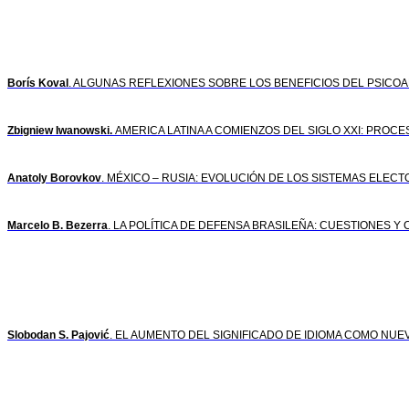
Borís Koval
. ALGUNAS REFLEXIONES SOBRE LOS BENEFICIOS DEL PSICOANÁLIS
Zbigniew Iwanowski.
AMERICA LATINA A COMIENZOS DEL SIGLO XXI: PRO
Anatoly Borovkov
. MÉXICO – RUSIA: EVOLUCIÓN DE LOS SISTEMAS ELECTOR
Marcelo B. Bezerra
. LA POLÍTICA DE DEFENSA BRASILEÑA: CUESTIONES 
Slobodan S. Pajović
. EL AUMENTO DEL SIGNIFICADO DE IDIOMA COMO NUE