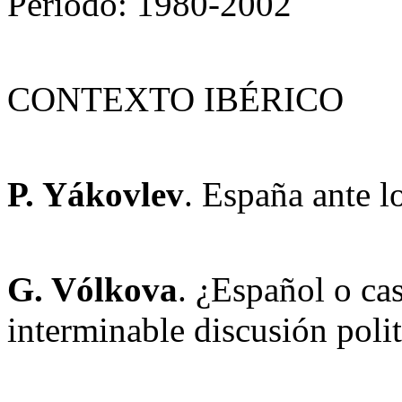
Período: 1980-2002
CONTEXTO IBÉRICO
P. Yákovlev
. España ante l
G. Vólkova
. ¿Español o ca
interminable discusión poli