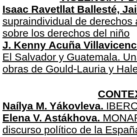
Isaac Ravetllat Ballesté, Ja
supraindividual de derechos
sobre los derechos del niño
J
.
Kenny
Acu
ñ
a
Villavicenc
El Salvador y Guatemala. Una 
obras de Gould-Lauria y Hal
CONTEX
Naílya M. Yákovleva.
IBEROL
Elena V. Astákhova.
MONAR
discurso político de la Esp