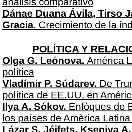
análisis comparativo
D
á
nae Duana Ávila, Tirso 
Gracia.
Crecimiento de la in
POL
ÍTICA Y RELAC
Olga G. Leόnova.
América La
política
Vladímir P. Súdarev.
De Tru
política de EE.UU. en Améric
Ilya A. S
ό
kov.
Enfόques de E
los países de Amèrica Latina 
Lázar S. Jéifets, Kseniya 