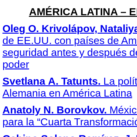
AMÉRICA LATINA – E
Oleg O. Krivolápov, Nataliy
de EE.UU. con países de Amé
seguridad antes y después de
poder
Svetlana
A
.
Tatunts.
La polí
Alemania en América Latina
Anatoly N. Borovkov.
México
para la “Cuarta Transformaci