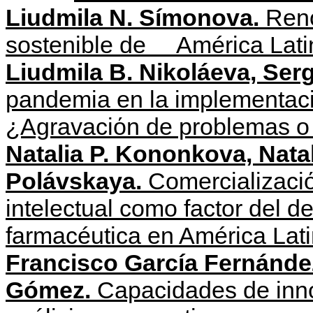
Liudmila N. Símonova.
Reno
sostenible de América Lati
Liudmila
B
.
Nikol
á
eva,
Ser
pandemia en la implementaci
¿Agravaciόn de problemas o 
Natalia P. Kononkova, Natal
Polávskaya.
Comercializaciό
intelectual como factor del de
farmacéutica en América Lat
Francisco García Fernánde
Gómez.
Capacidades de inno