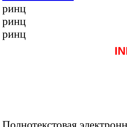
ринц
ринц
ринц
I
Полнотекстовая электронн