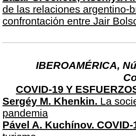
de las relaciones argentino-b
confrontaciόn entre Jair Bol
IBEROAMÉRICA, Núm.
Co
COVID-19 Y ESFUERZ
Sergéy M. Khenkin.
La soci
pandemia
Pável A
.
Kuchínov. COVID
-