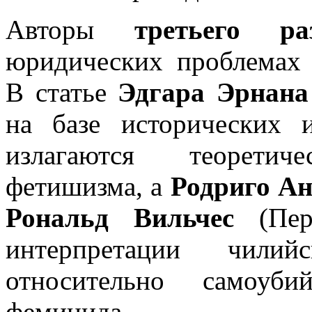
Авторы
третьего ра
юридических проблемах 
В статье
Эдгара Эрнана
на базе исторических 
излагаются теоретич
фетишизма, а
Родриго Ан
Рональд Вильчес
(Перу
интерпретации чилий
относительно самоу
фемицида.