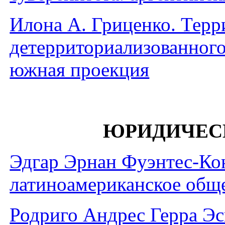
Илона А. Гриценко. Терр
детерриториализованного
южная проекция
ЮРИДИЧЕС
Эдгар Эрнaн Фуэнтес-Ко
латиноамериканское общ
Родриго Андрес Герра Эс