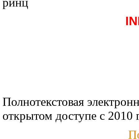
ринц
I
Полнотекстовая электронн
открытом доступе с 2010 г
П