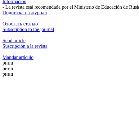
Información
- La revista está recomendada por el Ministerio de Educación de Rusi
Подписка на журнал
Отослать статью
Subscription to the journal
Send article
Suscripción a la revista
Mandar artículo
ринц
ринц
ринц