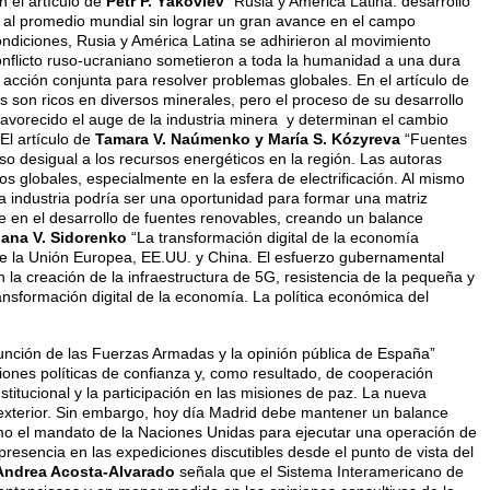
n el artículo de
Petr P. Yákovlev
“Rusia y América Latina: desarrollo
o al promedio mundial sin lograr un gran avance en el campo
ndiciones, Rusia y América Latina se adhirieron al movimiento
conflicto ruso-ucraniano sometieron a toda la humanidad a una dura
acción conjunta para resolver problemas globales. En el artículo de
 son ricos en diversos minerales, pero el proceso de su desarrollo
 favorecido el auge de la industria minera y determinan el cambio
El artículo de
Tamara V. Naúmenko y María S. Kózyreva
“Fuentes
so desigual a los recursos energéticos en la región. Las autoras
s globales, especialmente en la esfera de electrificación. Al mismo
la industria podría ser una oportunidad para formar una matriz
rse en el desarrollo de fuentes renovables, creando un balance
iana V. Sidorenko
“La transformación digital de la economía
de la Unión Europea, EE.UU. y China. El esfuerzo gubernamental
n la creación de la infraestructura de 5G, resistencia de la pequeña y
ansformación digital de la economía. La política económica del
nción de las Fuerzas Armadas y la opinión pública de España”
ciones políticas de confianza y, como resultado, de cooperación
nstitucional y la participación en las misiones de paz. La nueva
l exterior. Sin embargo, hoy día Madrid debe mantener un balance
 como el mandato de la Naciones Unidas para ejecutar una operación de
presencia en las expediciones discutibles desde el punto de vista del
Andrea Acosta-Alvarado
señala que el Sistema Interamericano de