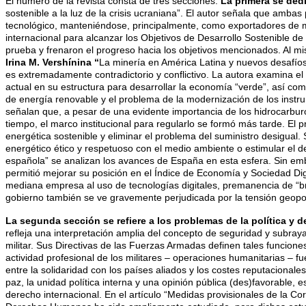
El número de la revista consta de tres secciones.
La primera se dedi
sostenible a la luz de la crisis ucraniana”. El autor señala que am
tecnológico, manteniéndose, principalmente, como exportadores de ma
internacional para alcanzar los Objetivos de Desarrollo Sostenible d
prueba y frenaron el progreso hacia los objetivos mencionados. Al mi
Irina M. Vershínina “
La minería en América Latina y nuevos desafíos
es extremadamente contradictorio y conflictivo. La autora examina el
actual en su estructura para desarrollar la economía “verde”, así com
de energía renovable y el problema de la modernización de los instru
señalan que, a pesar de una evidente importancia de los hidrocarburo
tiempo, el marco institucional para regularlo se formó más tarde. El
energética sostenible y eliminar el problema del suministro desigual. 
energético ético y respetuoso con el medio ambiente o estimular el d
española” se analizan los avances de España en esta esfera. Sin em
permitió mejorar su posición en el Índice de Economía y Sociedad Digit
mediana empresa al uso de tecnologías digitales, premanencia de “bre
gobierno también se ve gravemente perjudicada por la tensión geopolí
La segunda sección se refiere a los problemas de la política y d
refleja una interpretación amplia del concepto de seguridad y subraya
militar. Sus Directivas de las Fuerzas Armadas definen tales funciones 
actividad profesional de los militares – operaciones humanitarias – 
entre la solidaridad con los países aliados y los costes reputacional
paz, la unidad política interna y una opinión pública (des)favorable,
derecho internacional. En el artículo “Medidas provisionales de la