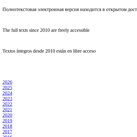
Полнотекстовая электронная версия находится в открытом досту
The full texts since 2010 are freely accessible
Textos íntegros desde 2010 están en libre acceso
2026
2025
2024
2023
2022
2021
2020
2019
2018
2017