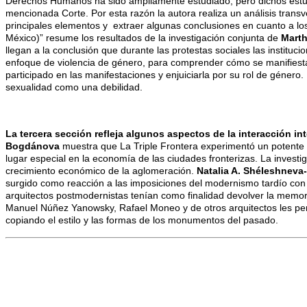
Derechos Humanos ha sido ampliamente estudiado, pero dichos estudi
mencionada Corte. Por esta razón la autora realiza un análisis transv
principales elementos y extraer algunas conclusiones en cuanto a lo
México)” resume los resultados de la investigación conjunta de
Marth
llegan a la conclusión que durante las protestas sociales las instituci
enfoque de violencia de género, para comprender cómo se manifiestan
participado en las manifestaciones y enjuiciarla por su rol de género. 
sexualidad como una debilidad.
La tercera sección refleja algunos aspectos de la interacción int
Bogdánova
muestra que La Triple Frontera experimentó un potente 
lugar especial en la economía de las ciudades fronterizas. La invest
crecimiento económico de la aglomeración.
Natalia A. Shéleshnev
surgido como reacción a las imposiciones del modernismo tardío con su
arquitectos postmodernistas tenían como finalidad devolver la memori
Manuel Núñez Yanowsky, Rafael Moneo y de otros arquitectos les perm
copiando el estilo y las formas de los monumentos del pasado.