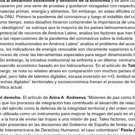
ca al desarrollo sostenible y desafíos de la economía
y se abre co
bas pasaron por una serie de pruebas y quedaron rezagadas con respect
terias primas, energía y alimentos. Sin embargo, en estas difíciles co
e la ONU. Primero la pandemia del coronavirus y luego el estallido del 
smo tiempo, estos desafíos hicieron comprender la importancia de una 
 ideológicos” se subraya que la mayoría de los países latinoamericanos
 potencial de recursos de América Latina, analiza los factores que han
o las repercusiones de la pandemia del coronavirus sobre la industria. 
mentos institucionales en América Latina” analiza el problema del acce
s, los indicadores de energía renovable son claramente superiores a lo
 proceso de crear las herramientas especiales para seguir dinamizando 
Sin embargo, la iniciativa institucional se enfrenta a un dilema: centra
esarrollo económico basado en los hidrocarburos. En el artículo de
Tat
bargo, se nota su relativo atraso en comparación con muchos países 
al, pero falta de talentos digitales, escasa inversión en I+D, lentitud e
chas digitales” territoriales y socioeconómica frenan el proceso de tr
tica actual.
el derecho.
El artículo de
Arina A
.
Andreeva
“Misiones de paz como fu
 que los procesos de integración han contribuido al desarrollo de rela
del ejército como la defensa de la integridad territorial y del orden co
fue utilizada como un instrumento para mejorar la imagen del país en e
es a la hora de enviar las tropas a una misión de paz. Tales factores,
 están presentes en las decisiones del Gobierno de España de limitar su 
 Corte Interamericana de Derechos Humanos: el caso colombiano”
Paola 