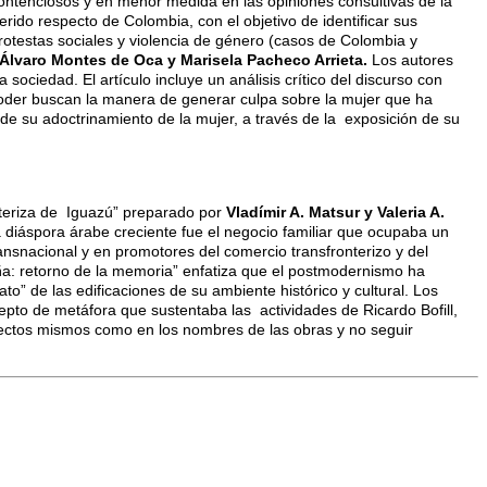
ntenciosos y en menor medida en las opiniones consultivas de la
rido respecto de Colombia, con el objetivo de identificar sus
rotestas sociales y violencia de género (casos de Colombia y
Álvaro Montes de Oca y Marisela Pacheco Arrieta.
Los autores
sociedad. El artículo incluye un análisis crítico del discurso con
poder buscan la manera de generar culpa sobre la mujer que ha
te de su adoctrinamiento de la mujer, a través de la exposición de su
nteriza de Iguazú” preparado por
Vladímir A. Matsur y Valeria A.
 diáspora árabe creciente fue el negocio familiar que ocupaba un
ansnacional y en promotores del comercio transfronterizo y del
ña: retorno de la memoria” enfatiza que el postmodernismo ha
o” de las edificaciones de su ambiente histórico y cultural. Los
epto de metáfora que sustentaba las actividades de Ricardo Bofill,
oyectos mismos como en los nombres de las obras y no seguir