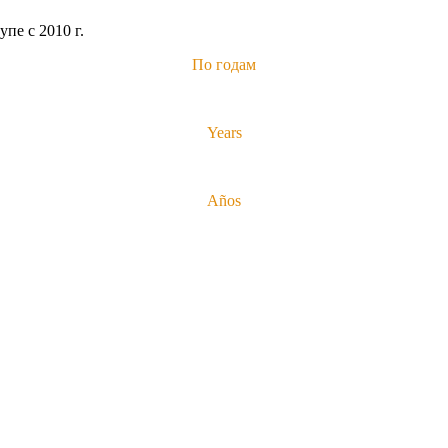
пе с 2010 г.
По годам
Years
Años