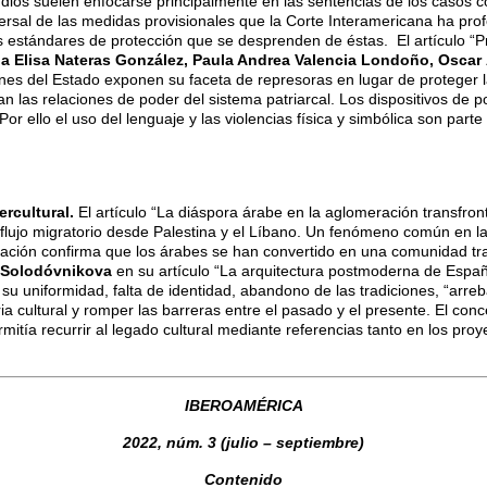
os suelen enfocarse principalmente en las sentencias de los casos co
ersal de las medidas provisionales que la Corte Interamericana ha profe
s estándares de protección que se desprenden de éstas. El artículo “P
a Elisa Nateras González, Paula Andrea Valencia Londoño, Oscar 
ones del Estado exponen su faceta de represoras en lugar de proteger la 
 las relaciones de poder del sistema patriarcal. Los dispositivos de 
Por ello el uso del lenguaje y las violencias física y simbólica son par
ercultural.
El artículo “La diáspora árabe en la aglomeración transfro
flujo migratorio desde Palestina y el Líbano. Un fenómeno común en la
igación confirma que los árabes se han convertido en una comunidad tr
a-Solodóvnikova
en su artículo “La arquitectura postmoderna de Espa
 uniformidad, falta de identidad, abandono de las tradiciones, “arrebat
a cultural y romper las barreras entre el pasado y el presente. El conc
itía recurrir al legado cultural mediante referencias tanto en los pr
IBEROAMÉRICA
2022, núm. 3 (julio – septiembre)
Contenido