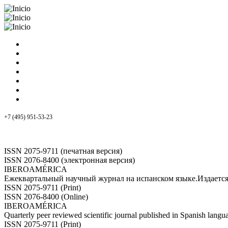
Pasar al contenido principal
ИЛА РАН
+7 (495) 951-53-23
ISSN 2075-9711 (печатная версия)
ISSN 2076-8400 (электронная версия)
IBEROAMÉRICA
Ежеквартальный научный журнал на испанском языке.Издает
ISSN 2075-9711 (Print)
ISSN 2076-8400 (Online)
IBEROAMÉRICA
Quarterly peer reviewed scientific journal published in Spanish lang
ISSN 2075-9711 (Print)