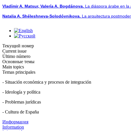
Vladímir A. Matsur, Valería A. Bogdánova.
La diáspora árabe en la 
Natalia A. Shéleshneva-Solodóvnikova.
La arquitectura postmoder
Текущий номер
Current issue
Último número
Основные темы
Main topics
Temas principales
- Situación económica y procesos de integración
- Ideología y política
- Problemas jurídicas
- Cultura de España
Информация
Information